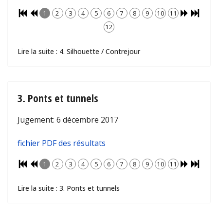
1
2
3
4
5
6
7
8
9
10
11
12
Lire la suite : 4. Silhouette / Contrejour
3. Ponts et tunnels
Jugement: 6 décembre 2017
fichier PDF des résultats
1
2
3
4
5
6
7
8
9
10
11
Lire la suite : 3. Ponts et tunnels