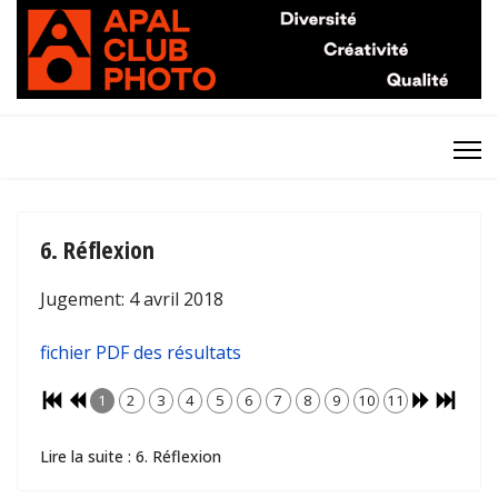
6. Réflexion
Jugement: 4 avril 2018
fichier PDF des résultats
1
2
3
4
5
6
7
8
9
10
11
Lire la suite : 6. Réflexion