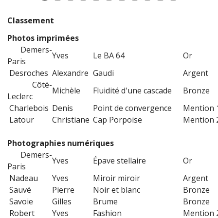
Classement
Photos imprimées
Demers-
Yves
Le BA 64
Or
Paris
Desroches
Alexandre
Gaudi
Argent
Côté-
Michèle
Fluidité d'une cascade
Bronze
Leclerc
Charlebois
Denis
Point de convergence
Mention 
Latour
Christiane
Cap Porpoise
Mention 
Photographies numériques
Demers-
Yves
Épave stellaire
Or
Paris
Nadeau
Yves
Miroir miroir
Argent
Sauvé
Pierre
Noir et blanc
Bronze
Savoie
Gilles
Brume
Bronze
Robert
Yves
Fashion
Mention 