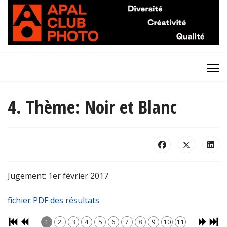
4. Thème: Noir et Blanc
Jugement: 1er février 2017
fichier PDF des résultats
1
2
3
4
5
6
7
8
9
10
11