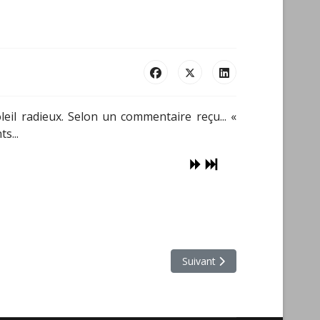
il radieux. Selon un commentaire reçu... «
s...
Article suivant : Exposition d
Suivant