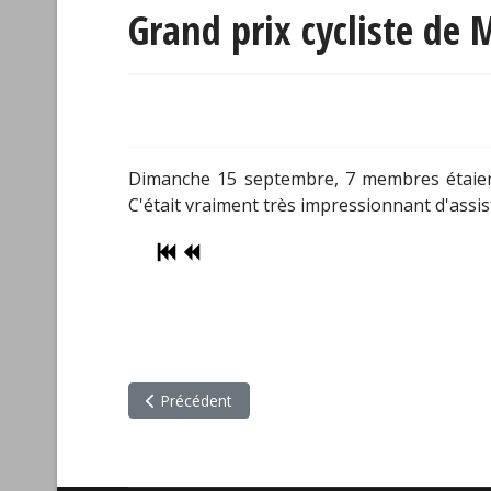
Grand prix cycliste de
Dimanche 15 septembre, 7 membres étaient 
C'était vraiment très impressionnant d'assist
Article précédent : Marathon Beneva 2024
Précédent