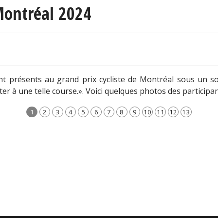
 Montréal 2024
présents au grand prix cycliste de Montréal sous un sole
er à une telle course.». Voici quelques photos des participant
1
2
3
4
5
6
7
8
9
10
11
12
13