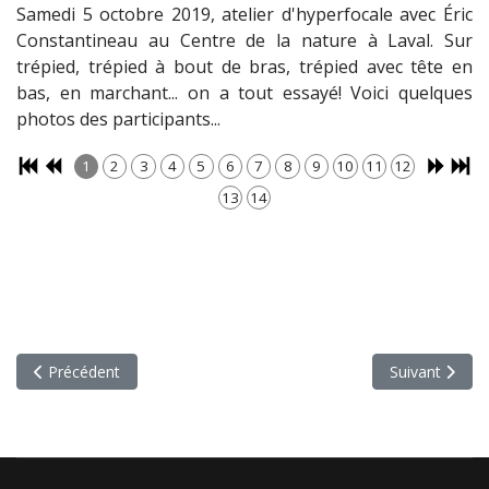
Samedi 5 octobre 2019, atelier d'hyperfocale avec Éric
Constantineau au Centre de la nature à Laval. Sur
trépied, trépied à bout de bras, trépied avec tête en
bas, en marchant... on a tout essayé! Voici quelques
photos des participants...
1
2
3
4
5
6
7
8
9
10
11
12
13
14
Article précédent : Photographie de nuit avec Christian Théus
Article suivan
Précédent
Suivant