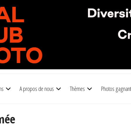
ns
A propos de nous
Thèmes
Photos gagnan
mée