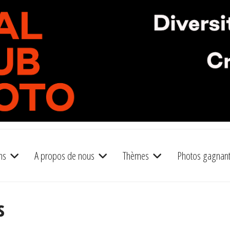
ns
A propos de nous
Thèmes
Photos gagnan
s