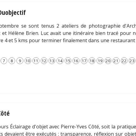
Duobjectif
tembre se sont tenus 2 ateliers de photographie d'Archi
et Hélène Brien. Luc avait une itinéraire bien tracé pour n
e 4 et 5 kms pour terminer finalement dans une restaurant 
7
8
9
10
11
12
13
14
15
16
17
18
19
20
21
22
23
Côté
ours Éclairage d'objet avec Pierre-Yves Côté, soit la pratiq
ts devaient être exécutés : transparence, réflexion sur objet