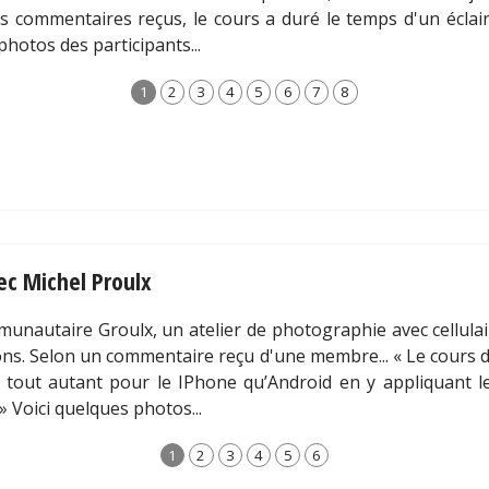
s commentaires reçus, le cours a duré le temps d'un écla
photos des participants...
1
2
3
4
5
6
7
8
vec Michel Proulx
unautaire Groulx, un atelier de photographie avec cellula
ons. Selon un commentaire reçu d'une membre... « Le cours 
ns tout autant pour le IPhone qu’Android en y appliquant 
» Voici quelques photos...
1
2
3
4
5
6