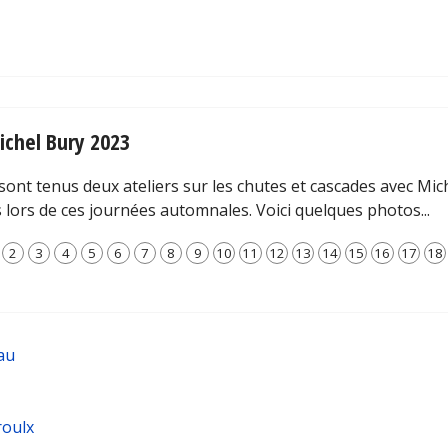
ichel Bury 2023
ont tenus deux ateliers sur les chutes et cascades avec Mich
lors de ces journées automnales. Voici quelques photos...
2
3
4
5
6
7
8
9
10
11
12
13
14
15
16
17
18
au
roulx